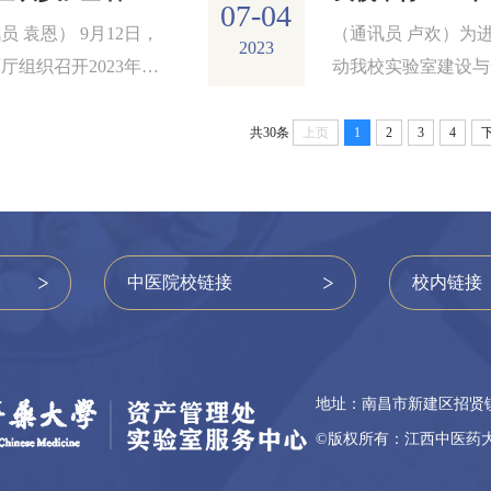
07-04
员 袁恩） 9月12日，
（通讯员 卢欢）为
2023
厅组织召开2023年全
动我校实验室建设与
校实验室安全检查工作
理，提高实验人员安
...
识，丰富校...
共30条
上页
1
2
3
4
中医院校链接
校内链接
地址：南昌市新建区招贤镇
©版权所有：江西中医药