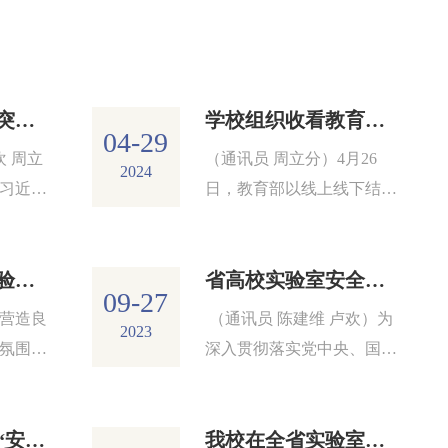
我校开展实验室突发事件安全应...
学校组织收看教育部2024年高校...
04-29
欢 周立
（通讯员 周立分）4月26
2024
习近平
日，教育部以线上线下结合
重要论
的方式组织召开2024年高校
实验室安全...
资产管理处（实验服务中心）组...
省高校实验室安全检查专家组一...
09-27
营造良
（通讯员 陈建维 卢欢）为
2023
氛围，
深入贯彻落实党中央、国务
知识水
院关于安全生产工作的决策
部署，落...
我校举行2023年“安全之星”实...
我校在全省实验室工作评选中获...