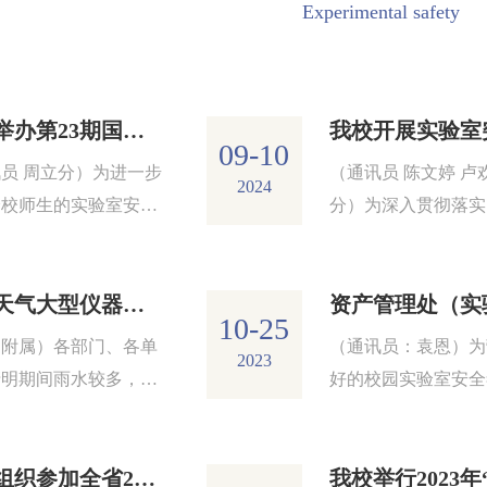
Experimental safety
我校举办第23期国实笃行大讲堂 ...
09-10
员 周立分）为进一步
（通讯员 陈文婷 卢
2024
全校师生的实验室安全
分）为深入贯彻落实
识。9月10日，我校
总书记关于安全生产
国...
述，提高...
雷雨天气大型仪器安全操作的温...
10-25
（附属）各部门、各单
（通讯员：袁恩）为
2023
清明期间雨水较多，空
好的校园实验室安全
湿，并伴有雷电，易发
提高学生安全意识与
...
平，推进...
学校组织参加全省2023年高校实...