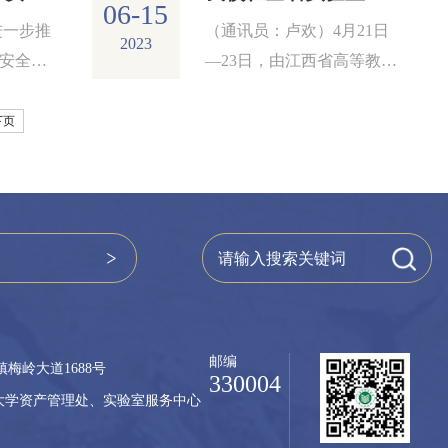
06-15
进一步推
（通讯员：卢欢）4月21日
2023
安全管
—23日，由江西省高等教育
全意
学会实验室工作分会主办、
宜春学院承...
下页
邮编
梅岭大道1688号
330004
大学资产管理处、实验室服务中心